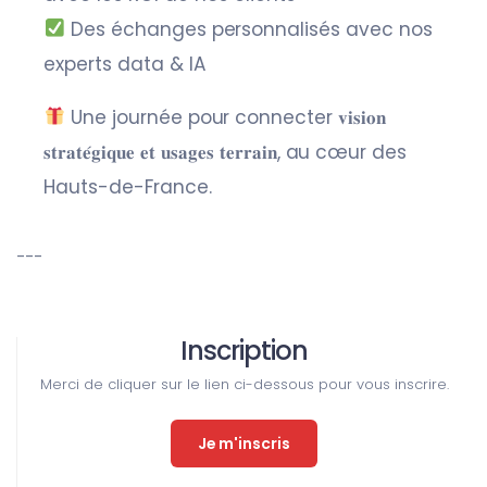
Des échanges personnalisés avec nos
experts data & IA
Une journée pour connecter 𝐯𝐢𝐬𝐢𝐨𝐧
𝐬𝐭𝐫𝐚𝐭𝐞́𝐠𝐢𝐪𝐮𝐞 𝐞𝐭 𝐮𝐬𝐚𝐠𝐞𝐬 𝐭𝐞𝐫𝐫𝐚𝐢𝐧, au cœur des
Hauts-de-France.
---
Inscription
Merci de cliquer sur le lien ci-dessous pour vous inscrire.