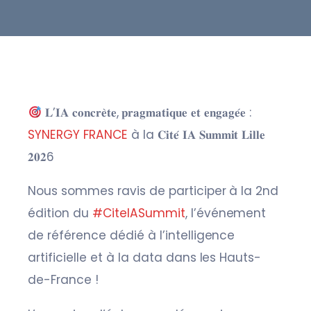
𝐋’𝐈𝐀 𝐜𝐨𝐧𝐜𝐫𝐞̀𝐭𝐞, 𝐩𝐫𝐚𝐠𝐦𝐚𝐭𝐢𝐪𝐮𝐞 𝐞𝐭 𝐞𝐧𝐠𝐚𝐠𝐞́𝐞 :
SYNERGY FRANCE
à la 𝐂𝐢𝐭𝐞́ 𝐈𝐀 𝐒𝐮𝐦𝐦𝐢𝐭 𝐋𝐢𝐥𝐥𝐞
𝟐𝟎𝟐6
Nous sommes ravis de participer à la 2nd
édition du
#CiteIASummit
, l’événement
de référence dédié à l’intelligence
artificielle et à la data dans les Hauts-
de-France !