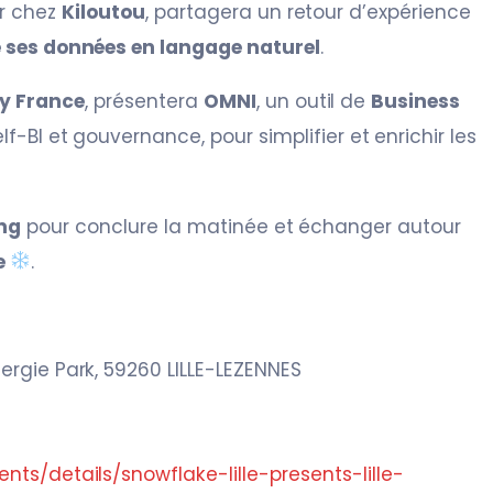
er chez
Kiloutou
, partagera un retour d’expérience
e ses données en langage naturel
.
y France
, présentera
OMNI
, un outil de
Business
Self-BI et gouvernance, pour simplifier et enrichir les
ing
pour conclure la matinée et échanger autour
e
.
ynergie Park, 59260 LILLE-LEZENNES
ts/details/snowflake-lille-presents-lille-