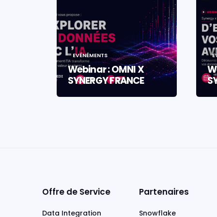
EVÉNÉMENTS
E
Webinar : OMNI X
We
SYNERGY FRANCE
S
Offre de Service
Partenaires
Data Integration
Snowflake