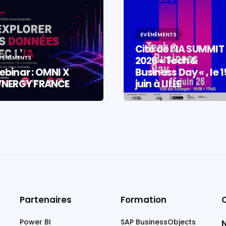
EVÉNÉMENTS
Cité de l’IA SUMMIT
VÉNÉMENTS
2026 « Tech &
binar : OMNI X
Business Day « , le 1
YNERGY FRANCE
juin à LILLE
Partenaires
Formation
Power BI
SAP BusinessObjects