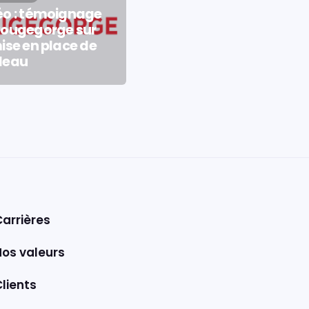
éo : témoignage
Rougegorge sur
ise en place de
leau
Carrières
Nos valeurs
lients