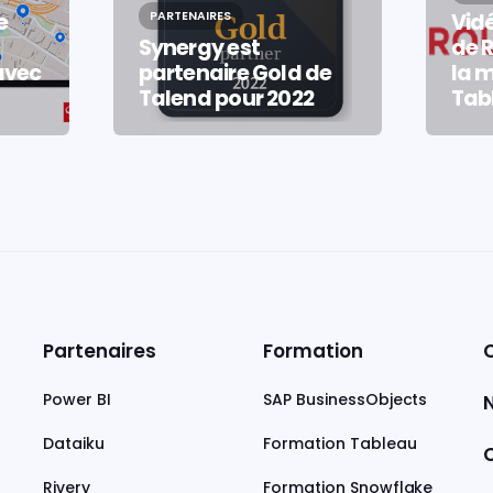
e
PARTENAIRES
Vid
Synergy est
de 
avec
partenaire Gold de
la m
Talend pour 2022
Tab
Partenaires
Formation
Power BI
SAP BusinessObjects
Dataiku
Formation Tableau
C
Rivery
Formation Snowflake