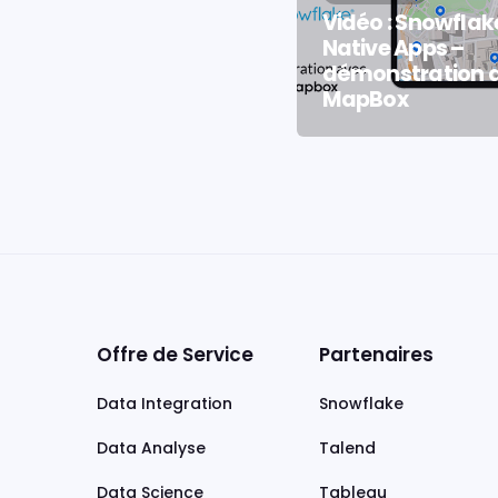
Vidéo : Snowflak
Native Apps –
démonstration 
MapBox
Offre de Service
Partenaires
Data Integration
Snowflake
Data Analyse
Talend
Data Science
Tableau